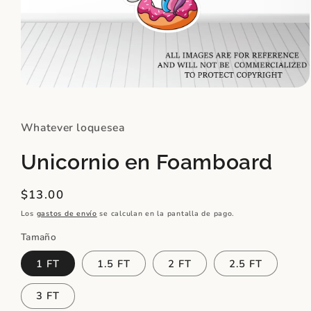
Abrir
elemento
multimedia
1
Whatever loquesea
en
una
ventana
Unicornio en Foamboard
modal
Precio
$13.00
habitual
Los
gastos de envío
se calculan en la pantalla de pago.
Tamaño
1 FT
1.5 FT
2 FT
2.5 FT
3 FT