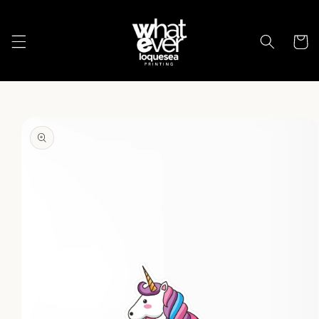
Ir
directamente
al contenido
Carrito
Ir
directamente
a la
información
del producto