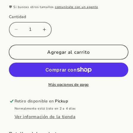
💬 Si buscas otros tamaños
comunícate con un agente
Cantidad
Reducir
Aumentar
cantidad
cantidad
para
para
Unicornio
Unicornio
Agregar al carrito
en
en
Foamboard
Foamboard
Más opciones de pago
Retiro disponible en
Pickup
Normalmente está listo en 2 a 4 días
Ver información de la tienda