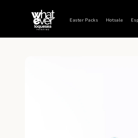
Ir
directamente
al contenido
Easter Packs
Hotsale
Es
Ir
directamente
a la
información
del producto