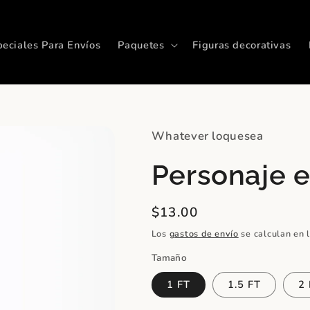
peciales Para Envíos
Paquetes
Figuras decorativas
Whatever loquesea
Personaje 
Precio
$13.00
habitual
Los
gastos de envío
se calculan en 
Tamaño
1 FT
1.5 FT
2