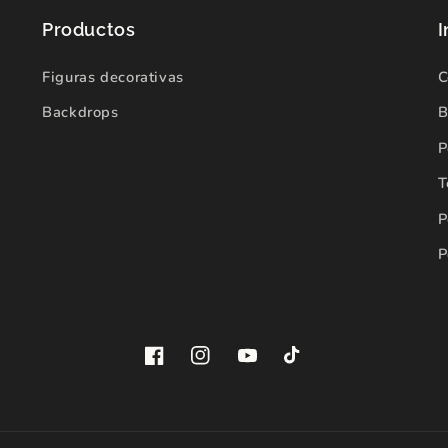
Productos
I
Figuras decorativas
C
Backdrops
B
P
T
P
P
Facebook
Instagram
YouTube
TikTok