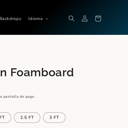
Iniciar
Carrito
Backdrops
Idioma
sesión
en Foamboard
la pantalla de pago.
 FT
2.5 FT
3 FT