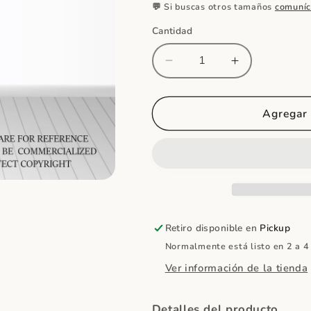
💬 Si buscas otros tamaños
comuníc
Cantidad
Reducir
Aumentar
cantidad
cantidad
para
para
Personaje
Personaje
Agregar 
en
en
Foamboard
Foamboard
Retiro disponible en
Pickup
Normalmente está listo en 2 a 4
Ver información de la tienda
Detalles del producto