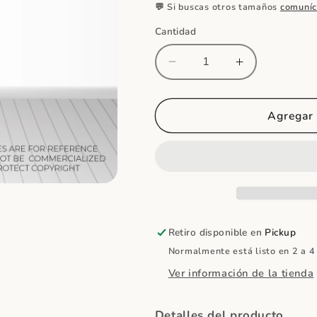
💬 Si buscas otros tamaños
comuníc
Cantidad
Reducir
Aumentar
cantidad
cantidad
para
para
Arcoiris
Arcoiris
Agregar 
en
en
Foamboard
Foamboard
Retiro disponible en
Pickup
Normalmente está listo en 2 a 4
Ver información de la tienda
Detalles del producto