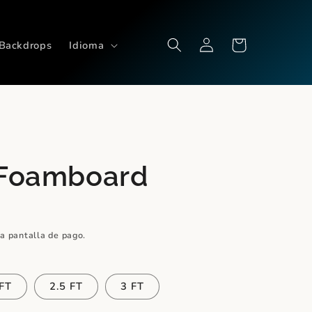
Iniciar
Carrito
Backdrops
Idioma
sesión
n Foamboard
la pantalla de pago.
 FT
2.5 FT
3 FT