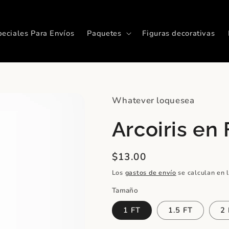
peciales Para Envíos
Paquetes
Figuras decorativas
Whatever loquesea
Arcoiris e
Precio
$13.00
habitual
Los
gastos de envío
se calculan en 
Tamaño
1 FT
1.5 FT
2