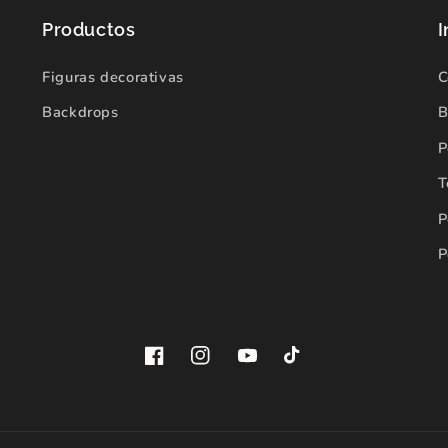
Productos
I
Figuras decorativas
C
Backdrops
B
P
T
P
P
Facebook
Instagram
YouTube
TikTok