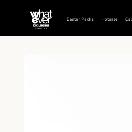
Ir
directamente
al contenido
Easter Packs
Hotsale
Es
Ir
directamente
a la
información
del producto